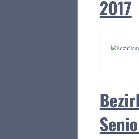
2017
Bezir
Senio