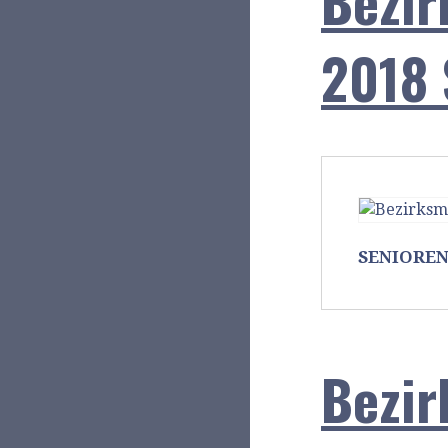
Bezir
2018 
SENIORE
Bezir