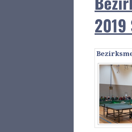
Bezir
2019 
Bezirksme