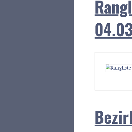
Rangl
04.03
Bezir