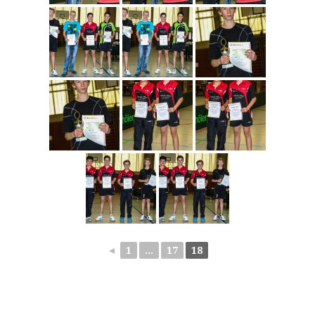
◄
1
...
17
18