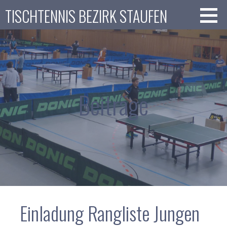
Zum
TISCHTENNIS BEZIRK STAUFEN
Inhalt
springen
Beiträge
Einladung Rangliste Jungen