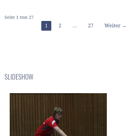
Beitrag
Seite 1 von 27
1
2
…
27
Weiter →
Navigation
SLIDESHOW